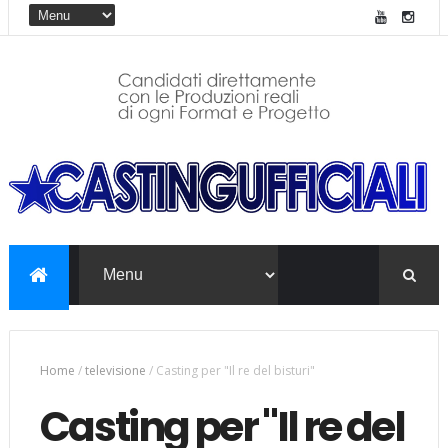
Home
/
televisione
/
Casting per "Il re del bisturi"
Casting per "Il re del