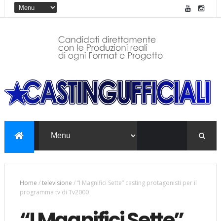
Home
/
televisione
/
“I Magnifici Sette” casting protagonisti per il
programma tv di Tv2000
“I Magnifici Sette”