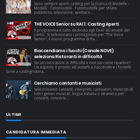
Sono sempre aperti casting per la ricerca di Modelle -
Modelli - Fotomodelli - Fotomodelle per sfilate,
pubblicità, televisione, spettaco...
THE VOICE Senior su RAI 1 : Casting Aperti
Il programma è tutto dedicato agli Over 60 amanti del
canto. Si selezionano i protagonisti per “The Voice
Senior“, il nuovo programma di Ra...
Riaccendiamo i fuochi (Canale NOVE)
seleziona Ristoranti in difficoltà
Sei un ristoratore in difficoltà e non sai come ripartire?
Un esperto è pronto ad aiutarti a riaccendere i fornelli!
Scrivi a castingristora...
Cerchiamo cantanti e musicisti
Selezioniamo cantanti, interpreti, cantautori, musicisti di
tutti i generi musicali, lingua italiana o straniera per :
concerti, concorsi...
ULTIMI
CANDIDATURA IMMEDIATA