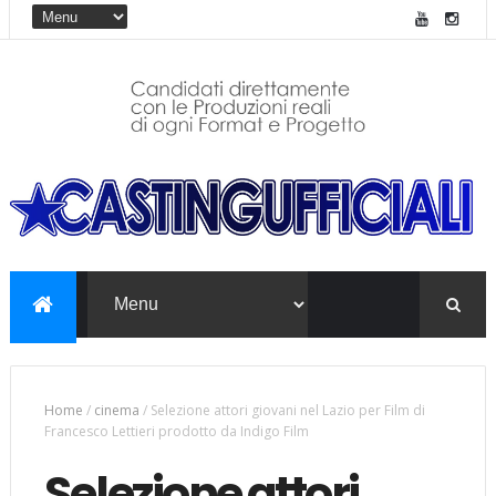
Home
/
cinema
/
Selezione attori giovani nel Lazio per Film di
Francesco Lettieri prodotto da Indigo Film
Selezione attori