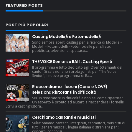
FEATURED POSTS
POST PIÙ POPOLARI
Casting Modelle/i e Fotomodelle/i
Sono sempre aperti casting per la ricerca di Modelle -
Modelli - Fotomodelli - Fotomodelle per sfilate,
pubblicità, televisione, spettaco...
THE VOICE Senior su RAI 1 : Casting Aperti
Il programma è tutto dedicato agli Over 60 amanti del
canto. Si selezionano i protagonisti per “The Voice
Senior“, il nuovo programma di Ra...
Riaccendiamo i fuochi (Canale NOVE)
seleziona Ristoranti in difficoltà
Sei un ristoratore in difficoltà e non sai come ripartire?
Un esperto è pronto ad aiutarti a riaccendere i fornelli!
Scrivi a castingristora...
Cerchiamo cantanti e musicisti
Selezioniamo cantanti, interpreti, cantautori, musicisti di
tutti i generi musicali, lingua italiana o straniera per :
concerti, concorsi...