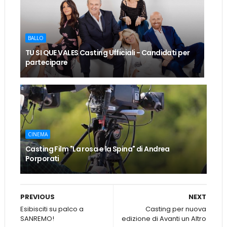
BALLO
TU SI QUE VALES Casting Ufficiali - Candidati per
partecipare
CINEMA
Casting Film "La rosa e la Spina" di Andrea
Porporati
PREVIOUS
NEXT
Esibisciti su palco a
Casting per nuova
SANREMO!
edizione di Avanti un Altro