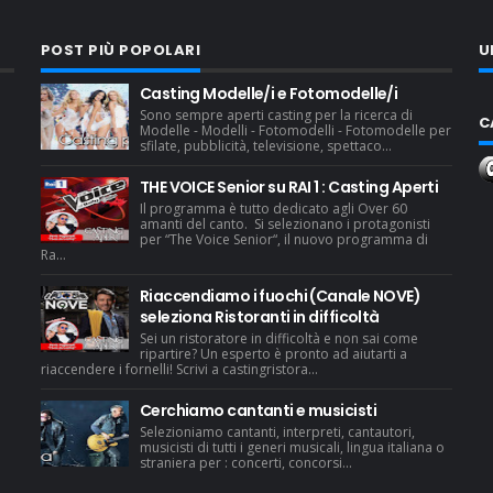
POST PIÙ POPOLARI
U
Casting Modelle/i e Fotomodelle/i
Sono sempre aperti casting per la ricerca di
C
Modelle - Modelli - Fotomodelli - Fotomodelle per
sfilate, pubblicità, televisione, spettaco...
THE VOICE Senior su RAI 1 : Casting Aperti
Il programma è tutto dedicato agli Over 60
amanti del canto. Si selezionano i protagonisti
per “The Voice Senior“, il nuovo programma di
Ra...
Riaccendiamo i fuochi (Canale NOVE)
seleziona Ristoranti in difficoltà
Sei un ristoratore in difficoltà e non sai come
ripartire? Un esperto è pronto ad aiutarti a
riaccendere i fornelli! Scrivi a castingristora...
Cerchiamo cantanti e musicisti
Selezioniamo cantanti, interpreti, cantautori,
musicisti di tutti i generi musicali, lingua italiana o
straniera per : concerti, concorsi...