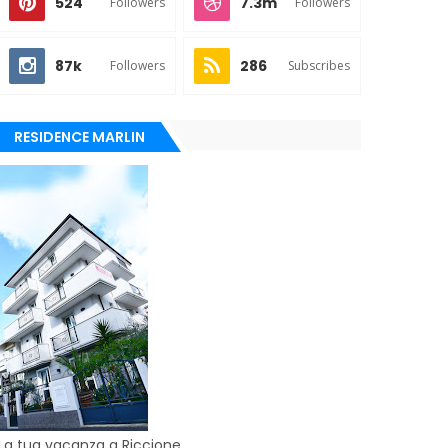
524
7.3m
Followers
Followers
87k
286
Followers
Subscribes
RESIDENCE MARLIN
La tua vacanza a Riccione