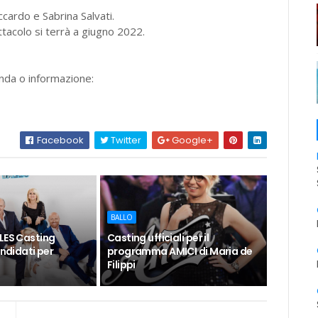
cardo e Sabrina Salvati.
tacolo si terrà a giugno 2022.
anda o informazione:
Facebook
Twitter
Google+
BALLO
LES Casting
Casting ufficiali per il
andidati per
programma AMICI di Maria de
Filippi