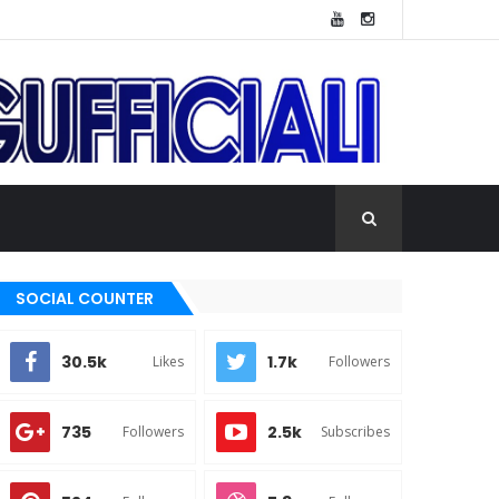
SOCIAL COUNTER
30.5k
1.7k
Likes
Followers
735
2.5k
Followers
Subscribes