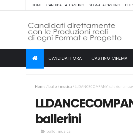
HOME
CANDIDATI AI CASTING
SEGNALA CASTING
CHI 
CANDIDATI ORA
CASTING CINEMA
Home
/
ballo
/
musica
/
LLDANCECOMPANY seleziona nuovi 
LLDANCECOMPANY
ballerini
ballo
,
musica