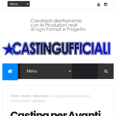
Home
/
home
/
televisione
/
Casting per Avanti un Altro
(concorrenti e salottino)
Casting per Avanti