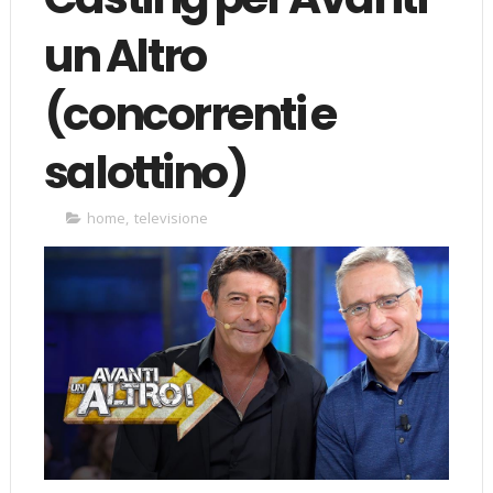
un Altro
(concorrenti e
salottino)
home
,
televisione