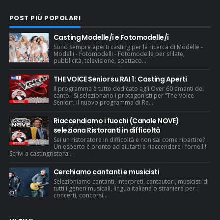
POST PIÙ POPOLARI
Casting Modelle/i e Fotomodelle/i
Sono sempre aperti casting per la ricerca di Modelle -
Modelli - Fotomodelli - Fotomodelle per sfilate,
pubblicità, televisione, spettaco...
THE VOICE Senior su RAI 1 : Casting Aperti
Il programma è tutto dedicato agli Over 60 amanti del
canto. Si selezionano i protagonisti per “The Voice
Senior“, il nuovo programma di Ra...
Riaccendiamo i fuochi (Canale NOVE)
seleziona Ristoranti in difficoltà
Sei un ristoratore in difficoltà e non sai come ripartire?
Un esperto è pronto ad aiutarti a riaccendere i fornelli!
Scrivi a castingristora...
Cerchiamo cantanti e musicisti
Selezioniamo cantanti, interpreti, cantautori, musicisti di
tutti i generi musicali, lingua italiana o straniera per :
concerti, concorsi...