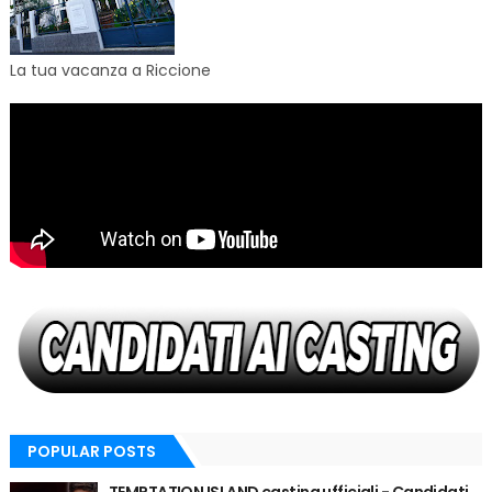
La tua vacanza a Riccione
POPULAR POSTS
TEMPTATION ISLAND casting ufficiali - Candidati